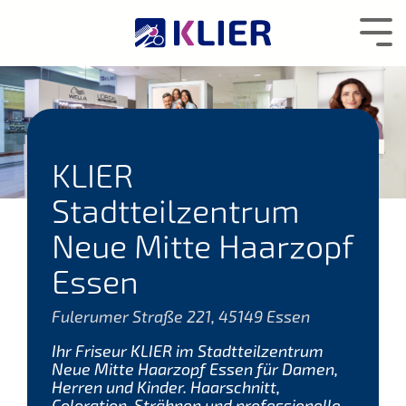
Zum
Hauptcontent
Tog
wechseln.
Me
KLIER
Stadtteilzentrum
Neue Mitte Haarzopf
Essen
Fulerumer Straße 221, 45149 Essen
Ihr Friseur KLIER im Stadtteilzentrum
Neue Mitte Haarzopf Essen für Damen,
Herren und Kinder. Haarschnitt,
Coloration, Strähnen und professionelle