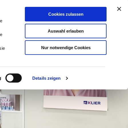
stleistungen & Beratung
Kontakt
Cookies zulassen
Tog
Me
le
Auswahl erlauben
le
Nur notwendige Cookies
sie
g
Details zeigen