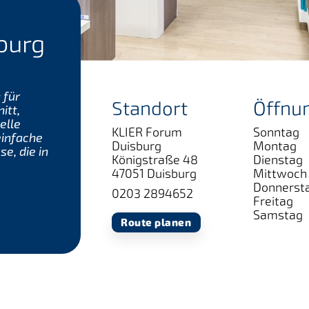
burg
 für
Standort
Öffnu
itt,
elle
KLIER Forum
Sonntag
einfache
Duisburg
Montag
e, die in
Königstraße 48
Dienstag
47051 Duisburg
Mittwoch
Donnerst
0203 2894652
Freitag
Samstag
Route planen