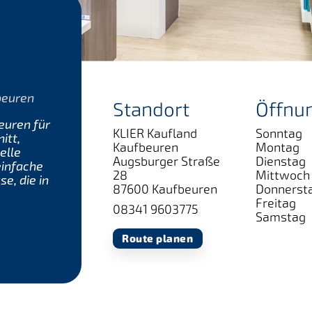
beuren
Standort
Öffnu
euren für
KLIER Kaufland
Sonntag
itt,
Kaufbeuren
Montag
elle
Augsburger Straße
Dienstag
einfache
28
Mittwoch
e, die in
87600 Kaufbeuren
Donnerst
Freitag
08341 9603775
Samstag
Route planen