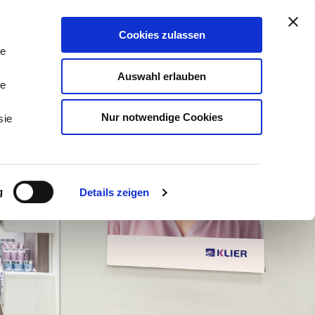
stleistungen & Beratung
Kontakt
Cookies zulassen
Tog
Me
le
Auswahl erlauben
le
Nur notwendige Cookies
sie
g
Details zeigen