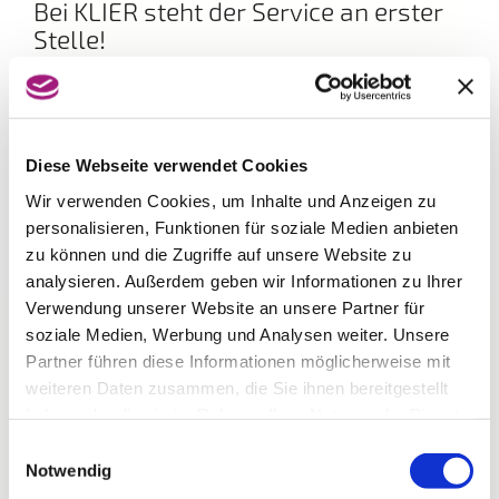
Bei KLIER steht der Service an erster
Stelle!
Bedienung mit oder ohne Voranmeldung, eine
individuelle Frisurenberatung und eine kostenlose
Kopfmassage nach dem Waschen sind
selbstverständlich. Gönnen Sie sich eine Auszeit vom
Alltag und lassen sich von den neuen Frisurentrends
Diese Webseite verwendet Cookies
inspirieren. Egal ob kurzes oder langes Haar, blond
Wir verwenden Cookies, um Inhalte und Anzeigen zu
oder braun – das Team von KLIER freut sich mit Ihnen
personalisieren, Funktionen für soziale Medien anbieten
den Look zu finden, der perfekt zu Ihnen passt.
zu können und die Zugriffe auf unsere Website zu
analysieren. Außerdem geben wir Informationen zu Ihrer
Verwendung unserer Website an unsere Partner für
soziale Medien, Werbung und Analysen weiter. Unsere
Partner führen diese Informationen möglicherweise mit
weiteren Daten zusammen, die Sie ihnen bereitgestellt
haben oder die sie im Rahmen Ihrer Nutzung der Dienste
gesammelt haben.
Einwilligungsauswahl
Notwendig