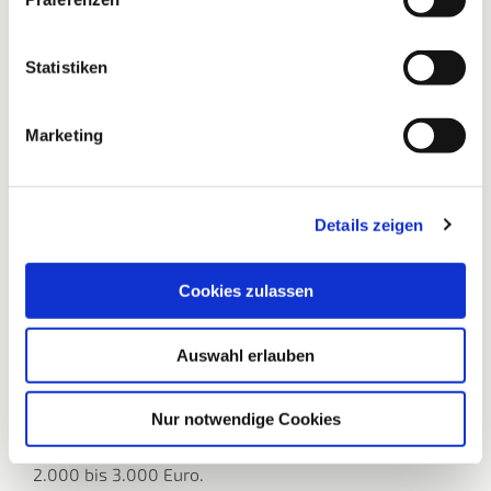
Statistiken
Marketing
It’s for Kids – Wir sind dabei!
Details zeigen
Sie haben die Möglichkeit, Ihre abgeschnittenen
Haare ab einer Zopflänge von 25 cm einer richtig
guten Sache zur Verfügung zu stellen!
Cookies zulassen
Denn aus echten Haaren können hochwertige
Perücken gefertigt werden. Wir arbeiten mit der
Auswahl erlauben
Stiftung It’s for Kids zusammen, Deutschlands großer
Kreativspendenstiftung. Die Stiftung schafft es mit
Ihrer Hilfe, dass an krankheitsbedingtem Haarausfall
Nur notwendige Cookies
leidende Kinder zuzahlungsfrei eine Echthaarperücke
bekommen. Normalerweise liegt der Eigenanteil bei
2.000 bis 3.000 Euro.