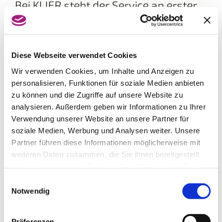
Bei KLIER steht der Service an erster
Stelle!
Bedienung mit oder ohne Voranmeldung, eine
individuelle Frisurenberatung und eine kostenlose
Kopfmassage nach dem Waschen sind
Diese Webseite verwendet Cookies
selbstverständlich. Gönnen Sie sich eine Auszeit vom
Wir verwenden Cookies, um Inhalte und Anzeigen zu
Alltag und lassen sich von den neuen Frisurentrends
inspirieren. Egal ob kurzes oder langes Haar, blond
personalisieren, Funktionen für soziale Medien anbieten
oder braun – das Team von KLIER freut sich mit Ihnen
zu können und die Zugriffe auf unsere Website zu
den Look zu finden, der perfekt zu Ihnen passt.
analysieren. Außerdem geben wir Informationen zu Ihrer
Verwendung unserer Website an unsere Partner für
soziale Medien, Werbung und Analysen weiter. Unsere
Partner führen diese Informationen möglicherweise mit
weiteren Daten zusammen, die Sie ihnen bereitgestellt
haben oder die sie im Rahmen Ihrer Nutzung der Dienste
gesammelt haben.
Einwilligungsauswahl
Notwendig
Präferenzen