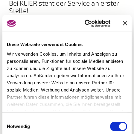
Bei KLIER steht der Service an erster
Stelle!
Bedienung mit oder ohne Voranmeldung, eine
individuelle Frisurenberatung und eine kostenlose
Kopfmassage nach dem Waschen sind
selbstverständlich. Gönnen Sie sich eine Auszeit vom
Alltag und lassen sich von den neuen Frisurentrends
Diese Webseite verwendet Cookies
inspirieren. Egal ob kurzes oder langes Haar, blond
Wir verwenden Cookies, um Inhalte und Anzeigen zu
oder braun – das Team von KLIER freut sich mit Ihnen
personalisieren, Funktionen für soziale Medien anbieten
den Look zu finden, der perfekt zu Ihnen passt.
zu können und die Zugriffe auf unsere Website zu
analysieren. Außerdem geben wir Informationen zu Ihrer
Verwendung unserer Website an unsere Partner für
soziale Medien, Werbung und Analysen weiter. Unsere
Partner führen diese Informationen möglicherweise mit
weiteren Daten zusammen, die Sie ihnen bereitgestellt
haben oder die sie im Rahmen Ihrer Nutzung der Dienste
gesammelt haben.
Einwilligungsauswahl
Notwendig