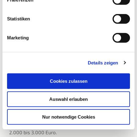
Statistiken
Marketing
It’s for Kids – Wir sind dabei!
Details zeigen
Sie haben die Möglichkeit, Ihre abgeschnittenen
Haare ab einer Zopflänge von 25 cm einer richtig
guten Sache zur Verfügung zu stellen!
Cookies zulassen
Denn aus echten Haaren können hochwertige
Perücken gefertigt werden. Wir arbeiten mit der
Auswahl erlauben
Stiftung It’s for Kids zusammen, Deutschlands großer
Kreativspendenstiftung. Die Stiftung schafft es mit
Ihrer Hilfe, dass an krankheitsbedingtem Haarausfall
Nur notwendige Cookies
leidende Kinder zuzahlungsfrei eine Echthaarperücke
bekommen. Normalerweise liegt der Eigenanteil bei
2.000 bis 3.000 Euro.