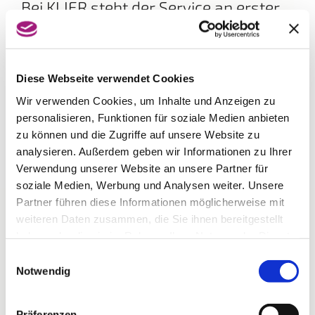
Bei KLIER steht der Service an erster
Stelle!
Bedienung mit oder ohne Voranmeldung, eine
individuelle Frisurenberatung und eine kostenlose
Kopfmassage nach dem Waschen sind
Diese Webseite verwendet Cookies
selbstverständlich. Gönnen Sie sich eine Auszeit vom
Wir verwenden Cookies, um Inhalte und Anzeigen zu
Alltag und lassen sich von den neuen Frisurentrends
inspirieren. Egal ob kurzes oder langes Haar, blond
personalisieren, Funktionen für soziale Medien anbieten
oder braun – das Team von KLIER freut sich mit Ihnen
zu können und die Zugriffe auf unsere Website zu
den Look zu finden, der perfekt zu Ihnen passt.
analysieren. Außerdem geben wir Informationen zu Ihrer
Verwendung unserer Website an unsere Partner für
soziale Medien, Werbung und Analysen weiter. Unsere
Partner führen diese Informationen möglicherweise mit
weiteren Daten zusammen, die Sie ihnen bereitgestellt
haben oder die sie im Rahmen Ihrer Nutzung der Dienste
gesammelt haben.
Einwilligungsauswahl
Notwendig
Präferenzen