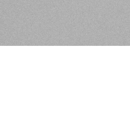
 bringen und erfüllen mit unserem
werk mit Wohlfühlatmosphäre,