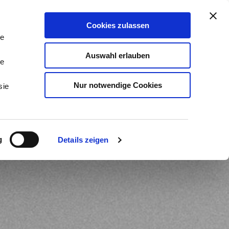
stleistungen & Beratung
Kontakt
Cookies zulassen
Tog
Me
le
Auswahl erlauben
le
Nur notwendige Cookies
sie
g
Details zeigen