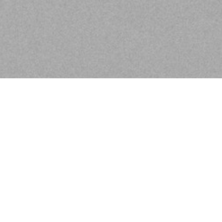
Herzlich Willkomme
Für uns ist jeder einzelne Gast etwas 
Können und unseren Produkten individ
Lernen Sie uns kennen!
Wir sind die Nr. 1 Salonmarke in Deut
erstklassiger Beratung mit Sympathie u