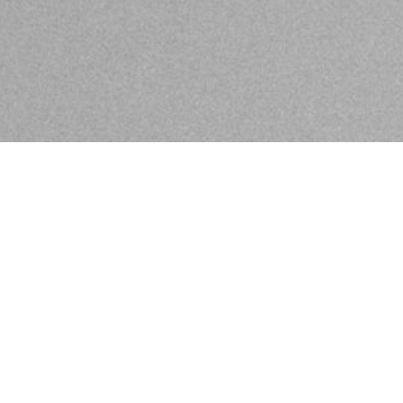
n in Ihrem KLIER Salon
Besonderes. Wir wollen Ihre Persönlichkeit zum Strahlen
uelle Wünsch und Haar-Bedürfnisse.
schland. Wir vereinen bestes Know-How im Friseurhand
nd Planbarkeit mit Liebe zum Detail.