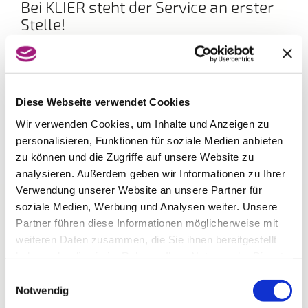
Bei KLIER steht der Service an erster
Stelle!
Bedienung mit oder ohne Voranmeldung, eine
individuelle Frisurenberatung und eine kostenlose
Kopfmassage nach dem Waschen sind
selbstverständlich. Gönnen Sie sich eine Auszeit vom
Alltag und lassen sich von den neuen Frisurentrends
Diese Webseite verwendet Cookies
inspirieren. Egal ob kurzes oder langes Haar, blond
Wir verwenden Cookies, um Inhalte und Anzeigen zu
oder braun – das Team von KLIER freut sich mit Ihnen
personalisieren, Funktionen für soziale Medien anbieten
den Look zu finden, der perfekt zu Ihnen passt.
zu können und die Zugriffe auf unsere Website zu
analysieren. Außerdem geben wir Informationen zu Ihrer
Verwendung unserer Website an unsere Partner für
soziale Medien, Werbung und Analysen weiter. Unsere
Partner führen diese Informationen möglicherweise mit
weiteren Daten zusammen, die Sie ihnen bereitgestellt
haben oder die sie im Rahmen Ihrer Nutzung der Dienste
gesammelt haben.
Einwilligungsauswahl
Notwendig