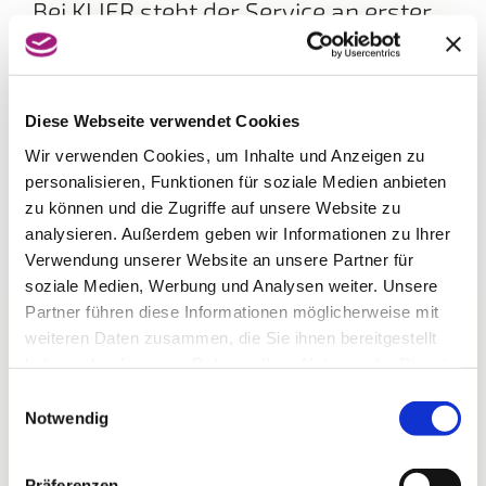
Bei KLIER steht der Service an erster
Stelle!
Bedienung mit oder ohne Voranmeldung, eine
individuelle Frisurenberatung und eine kostenlose
Kopfmassage nach dem Waschen sind
Diese Webseite verwendet Cookies
selbstverständlich. Gönnen Sie sich eine Auszeit vom
Wir verwenden Cookies, um Inhalte und Anzeigen zu
Alltag und lassen sich von den neuen Frisurentrends
inspirieren. Egal ob kurzes oder langes Haar, blond
personalisieren, Funktionen für soziale Medien anbieten
oder braun – das Team von KLIER freut sich mit Ihnen
zu können und die Zugriffe auf unsere Website zu
den Look zu finden, der perfekt zu Ihnen passt.
analysieren. Außerdem geben wir Informationen zu Ihrer
Verwendung unserer Website an unsere Partner für
soziale Medien, Werbung und Analysen weiter. Unsere
Partner führen diese Informationen möglicherweise mit
weiteren Daten zusammen, die Sie ihnen bereitgestellt
haben oder die sie im Rahmen Ihrer Nutzung der Dienste
gesammelt haben.
Einwilligungsauswahl
Notwendig
Präferenzen