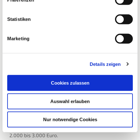
Statistiken
Marketing
It’s for Kids – Wir sind dabei!
Details zeigen
Sie haben die Möglichkeit, Ihre abgeschnittenen
Haare ab einer Zopflänge von 25 cm einer richtig
guten Sache zur Verfügung zu stellen!
Cookies zulassen
Denn aus echten Haaren können hochwertige
Perücken gefertigt werden. Wir arbeiten mit der
Auswahl erlauben
Stiftung It’s for Kids zusammen, Deutschlands großer
Kreativspendenstiftung. Die Stiftung schafft es mit
Ihrer Hilfe, dass an krankheitsbedingtem Haarausfall
Nur notwendige Cookies
leidende Kinder zuzahlungsfrei eine Echthaarperücke
bekommen. Normalerweise liegt der Eigenanteil bei
2.000 bis 3.000 Euro.