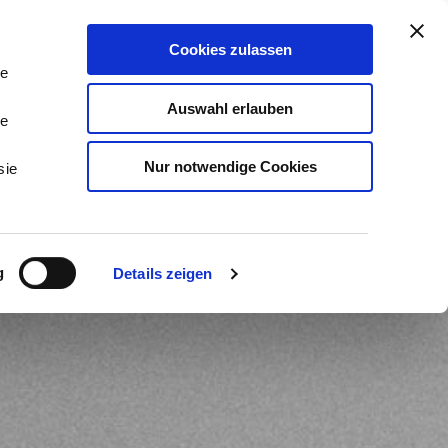
stleistungen & Beratung
Kontakt
Cookies zulassen
Tog
Me
le
Auswahl erlauben
le
Nur notwendige Cookies
sie
g
Details zeigen