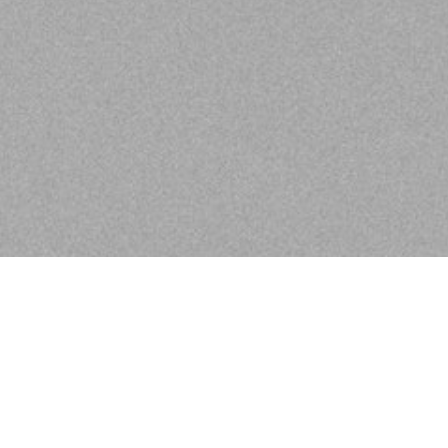
Herzlich Willkomme
Für uns ist jeder einzelne Gast etwas 
Können und unseren Produkten individ