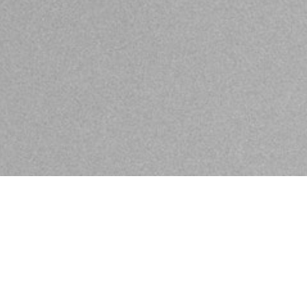
n in Ihrem KLIER Salon
Besonderes. Wir wollen Ihre Persönlichkeit zum Strahlen
uelle Wünsch und Haar-Bedürfnisse.