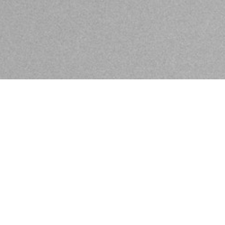
n in Ihrem KLIER Salon
Besonderes. Wir wollen Ihre Persönlichkeit zum Strahlen
uelle Wünsch und Haar-Bedürfnisse.
schland. Wir vereinen bestes Know-How im Friseurhand
nd Planbarkeit mit Liebe zum Detail.