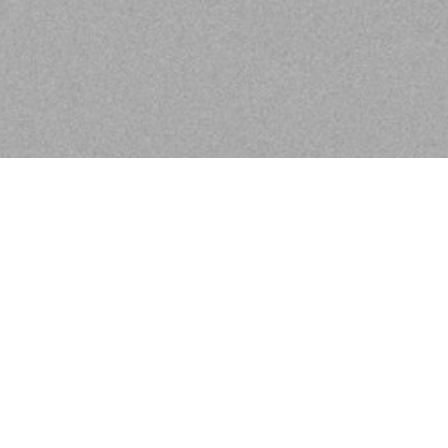
Herzlich Willkomme
Für uns ist jeder einzelne Gast etwas 
Können und unseren Produkten individ
Lernen Sie uns kennen!
Wir sind die Nr. 1 Salonmarke in Deut
erstklassiger Beratung mit Sympathie u