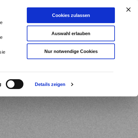
stleistungen & Beratung
Kontakt
Cookies zulassen
Tog
Me
le
Auswahl erlauben
le
Nur notwendige Cookies
sie
g
Details zeigen