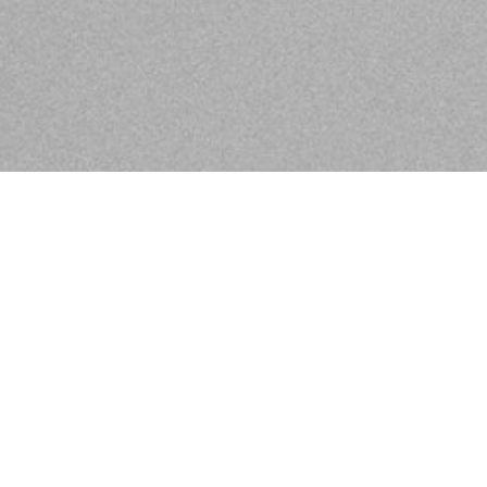
 bringen und erfüllen mit unserem
werk mit Wohlfühlatmosphäre,