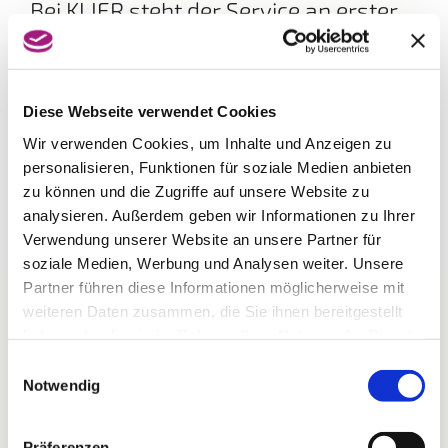
Bei KLIER steht der Service an erster
Stelle!
Bedienung mit oder ohne Voranmeldung, eine
individuelle Frisurenberatung und eine kostenlose
Kopfmassage nach dem Waschen sind
Diese Webseite verwendet Cookies
selbstverständlich. Gönnen Sie sich eine Auszeit vom
Wir verwenden Cookies, um Inhalte und Anzeigen zu
Alltag und lassen sich von den neuen Frisurentrends
inspirieren. Egal ob kurzes oder langes Haar, blond
personalisieren, Funktionen für soziale Medien anbieten
oder braun – das Team von KLIER freut sich mit Ihnen
zu können und die Zugriffe auf unsere Website zu
den Look zu finden, der perfekt zu Ihnen passt.
analysieren. Außerdem geben wir Informationen zu Ihrer
Verwendung unserer Website an unsere Partner für
soziale Medien, Werbung und Analysen weiter. Unsere
Partner führen diese Informationen möglicherweise mit
weiteren Daten zusammen, die Sie ihnen bereitgestellt
haben oder die sie im Rahmen Ihrer Nutzung der Dienste
gesammelt haben.
Einwilligungsauswahl
Notwendig
Präferenzen