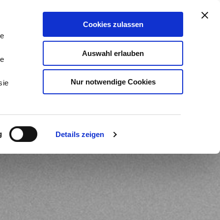
stleistungen & Beratung
Kontakt
Cookies zulassen
Tog
Me
le
Auswahl erlauben
le
Nur notwendige Cookies
sie
g
Details zeigen