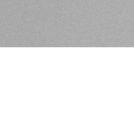
n in Ihrem KLIER Salon
Besonderes. Wir wollen Ihre Persönlichkeit zum Strahlen
uelle Wünsch und Haar-Bedürfnisse.
schland. Wir vereinen bestes Know-How im Friseurhand
nd Planbarkeit mit Liebe zum Detail.