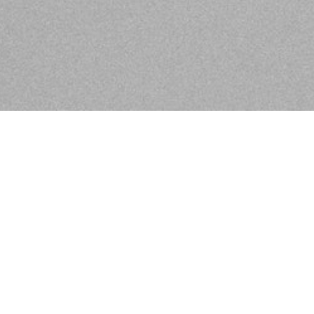
 bringen und erfüllen mit unserem
werk mit Wohlfühlatmosphäre,