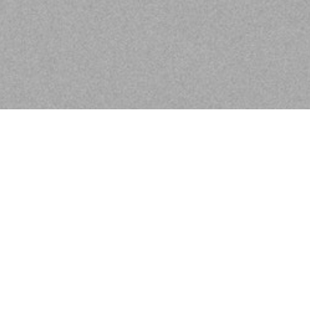
Herzlich Willkomme
Für uns ist jeder einzelne Gast etwas 
Können und unseren Produkten individ
Lernen Sie uns kennen!
Wir sind die Nr. 1 Salonmarke in Deut
erstklassiger Beratung mit Sympathie u