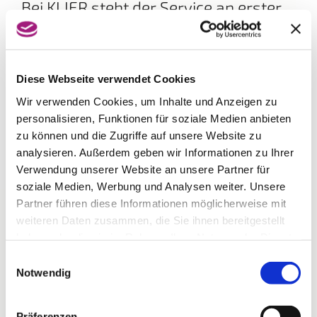
Bei KLIER steht der Service an erster
Stelle!
Bedienung mit oder ohne Voranmeldung, eine
individuelle Frisurenberatung und eine kostenlose
Kopfmassage nach dem Waschen sind
Diese Webseite verwendet Cookies
selbstverständlich. Gönnen Sie sich eine Auszeit vom
Wir verwenden Cookies, um Inhalte und Anzeigen zu
Alltag und lassen sich von den neuen Frisurentrends
inspirieren. Egal ob kurzes oder langes Haar, blond
personalisieren, Funktionen für soziale Medien anbieten
oder braun – das Team von KLIER freut sich mit Ihnen
zu können und die Zugriffe auf unsere Website zu
den Look zu finden, der perfekt zu Ihnen passt.
analysieren. Außerdem geben wir Informationen zu Ihrer
Verwendung unserer Website an unsere Partner für
soziale Medien, Werbung und Analysen weiter. Unsere
Partner führen diese Informationen möglicherweise mit
weiteren Daten zusammen, die Sie ihnen bereitgestellt
haben oder die sie im Rahmen Ihrer Nutzung der Dienste
gesammelt haben.
Einwilligungsauswahl
Notwendig
Präferenzen