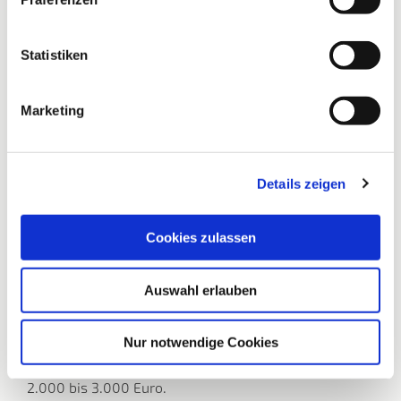
Statistiken
Marketing
It’s for Kids – Wir sind dabei!
Details zeigen
Sie haben die Möglichkeit, Ihre abgeschnittenen
Haare ab einer Zopflänge von 25 cm einer richtig
guten Sache zur Verfügung zu stellen!
Cookies zulassen
Denn aus echten Haaren können hochwertige
Perücken gefertigt werden. Wir arbeiten mit der
Auswahl erlauben
Stiftung It’s for Kids zusammen, Deutschlands großer
Kreativspendenstiftung. Die Stiftung schafft es mit
Ihrer Hilfe, dass an krankheitsbedingtem Haarausfall
Nur notwendige Cookies
leidende Kinder zuzahlungsfrei eine Echthaarperücke
bekommen. Normalerweise liegt der Eigenanteil bei
2.000 bis 3.000 Euro.