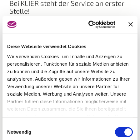
Bei KLIER steht der Service an erster
Stelle!
Bedienung mit oder ohne Voranmeldung, eine
individuelle Frisurenberatung und eine kostenlose
Kopfmassage nach dem Waschen sind
selbstverständlich. Gönnen Sie sich eine Auszeit vom
Alltag und lassen sich von den neuen Frisurentrends
Diese Webseite verwendet Cookies
inspirieren. Egal ob kurzes oder langes Haar, blond
Wir verwenden Cookies, um Inhalte und Anzeigen zu
oder braun – das Team von KLIER freut sich mit Ihnen
personalisieren, Funktionen für soziale Medien anbieten
den Look zu finden, der perfekt zu Ihnen passt.
zu können und die Zugriffe auf unsere Website zu
analysieren. Außerdem geben wir Informationen zu Ihrer
Verwendung unserer Website an unsere Partner für
soziale Medien, Werbung und Analysen weiter. Unsere
Partner führen diese Informationen möglicherweise mit
weiteren Daten zusammen, die Sie ihnen bereitgestellt
haben oder die sie im Rahmen Ihrer Nutzung der Dienste
gesammelt haben.
Einwilligungsauswahl
Notwendig