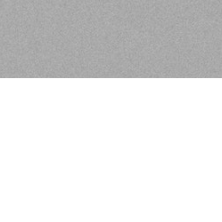
Herzlich Willkomme
Für uns ist jeder einzelne Gast etwas 
Können und unseren Produkten individ
Lernen Sie uns kennen!
Wir sind die Nr. 1 Salonmarke in Deut
erstklassiger Beratung mit Sympathie u