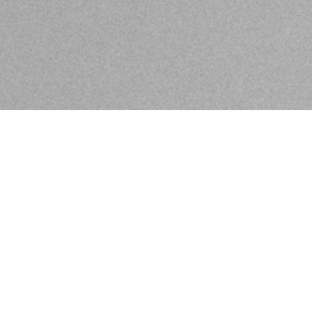
n in Ihrem KLIER Salon
Besonderes. Wir wollen Ihre Persönlichkeit zum Strahlen
uelle Wünsch und Haar-Bedürfnisse.
schland. Wir vereinen bestes Know-How im Friseurhand
nd Planbarkeit mit Liebe zum Detail.