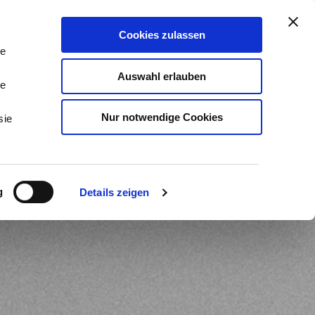
stleistungen & Beratung
Kontakt
Cookies zulassen
Tog
Me
le
Auswahl erlauben
le
Nur notwendige Cookies
sie
g
Details zeigen