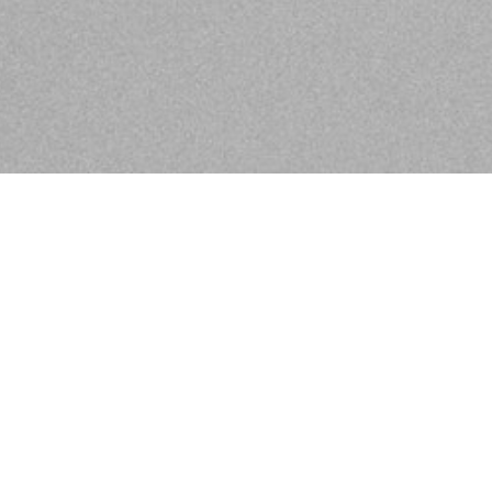
 bringen und erfüllen mit unserem
werk mit Wohlfühlatmosphäre,