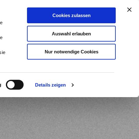
stleistungen & Beratung
Kontakt
Cookies zulassen
Tog
Me
le
Auswahl erlauben
le
Nur notwendige Cookies
sie
g
Details zeigen