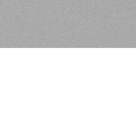
Herzlich Willkomme
Für uns ist jeder einzelne Gast etwas 
Können und unseren Produkten individ
Lernen Sie uns kennen!
Wir sind die Nr. 1 Salonmarke in Deut
erstklassiger Beratung mit Sympathie u