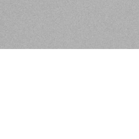
 bringen und erfüllen mit unserem
werk mit Wohlfühlatmosphäre,