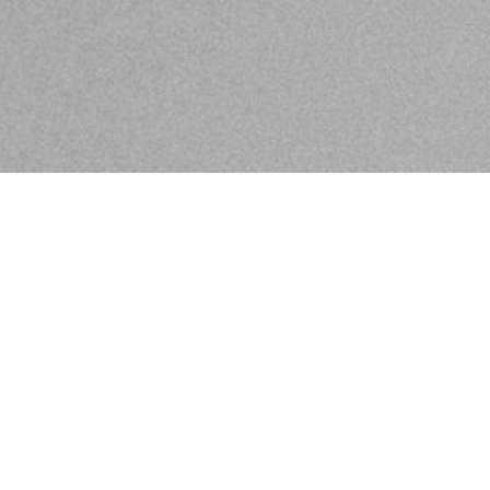
n in Ihrem KLIER Salon
Besonderes. Wir wollen Ihre Persönlichkeit zum Strahlen
uelle Wünsch und Haar-Bedürfnisse.
schland. Wir vereinen bestes Know-How im Friseurhand
nd Planbarkeit mit Liebe zum Detail.