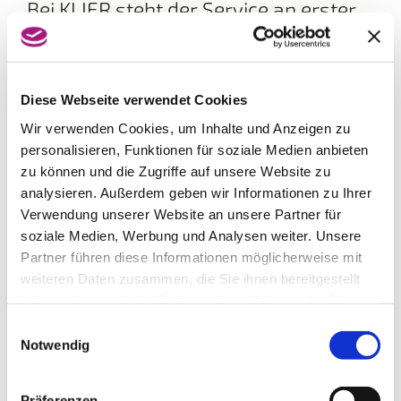
Bei KLIER steht der Service an erster
Stelle!
Bedienung mit oder ohne Voranmeldung, eine
individuelle Frisurenberatung und eine kostenlose
Kopfmassage nach dem Waschen sind
Diese Webseite verwendet Cookies
selbstverständlich. Gönnen Sie sich eine Auszeit vom
Wir verwenden Cookies, um Inhalte und Anzeigen zu
Alltag und lassen sich von den neuen Frisurentrends
inspirieren. Egal ob kurzes oder langes Haar, blond
personalisieren, Funktionen für soziale Medien anbieten
oder braun – das Team von KLIER freut sich mit Ihnen
zu können und die Zugriffe auf unsere Website zu
den Look zu finden, der perfekt zu Ihnen passt.
analysieren. Außerdem geben wir Informationen zu Ihrer
Verwendung unserer Website an unsere Partner für
soziale Medien, Werbung und Analysen weiter. Unsere
Partner führen diese Informationen möglicherweise mit
weiteren Daten zusammen, die Sie ihnen bereitgestellt
haben oder die sie im Rahmen Ihrer Nutzung der Dienste
gesammelt haben.
Einwilligungsauswahl
Notwendig
Präferenzen