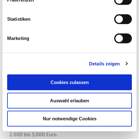
Statistiken
Marketing
It’s for Kids – Wir sind dabei!
Details zeigen
Sie haben die Möglichkeit, Ihre abgeschnittenen
Haare ab einer Zopflänge von 25 cm einer richtig
guten Sache zur Verfügung zu stellen!
Cookies zulassen
Denn aus echten Haaren können hochwertige
Perücken gefertigt werden. Wir arbeiten mit der
Auswahl erlauben
Stiftung It’s for Kids zusammen, Deutschlands großer
Kreativspendenstiftung. Die Stiftung schafft es mit
Ihrer Hilfe, dass an krankheitsbedingtem Haarausfall
Nur notwendige Cookies
leidende Kinder zuzahlungsfrei eine Echthaarperücke
bekommen. Normalerweise liegt der Eigenanteil bei
2.000 bis 3.000 Euro.