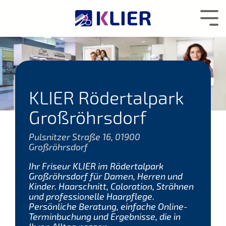
Zum
Hauptcontent
Tog
wechseln.
Me
KLIER Rödertalpark
Großröhrsdorf
Pulsnitzer Straße 16, 01900
Großröhrsdorf
Ihr Friseur KLIER im Rödertalpark
Großröhrsdorf für Damen, Herren und
Kinder. Haarschnitt, Coloration, Strähnen
und professionelle Haarpflege.
Persönliche Beratung, einfache Online-
Terminbuchung und Ergebnisse, die in