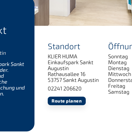
kt
Standort
Öffnu
tin
KLIER HUMA
Sonntag
Einkaufspark Sankt
Montag
park Sankt
Augustin
Dienstag
der.
Rathausallee 16
Mittwoch
nd
53757 Sankt Augustin
Donnerst
iche
Freitag
uchung und
02241 206620
Samstag
n.
Route planen