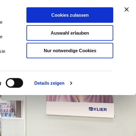
stleistungen & Beratung
Kontakt
Cookies zulassen
Tog
Me
le
Auswahl erlauben
le
Nur notwendige Cookies
sie
g
Details zeigen